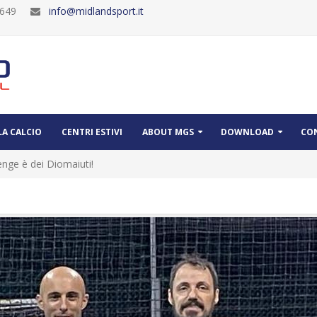
30649
info@midlandsport.it
A CALCIO
CENTRI ESTIVI
ABOUT MGS
DOWNLOAD
CO
nge è dei Diomaiuti!