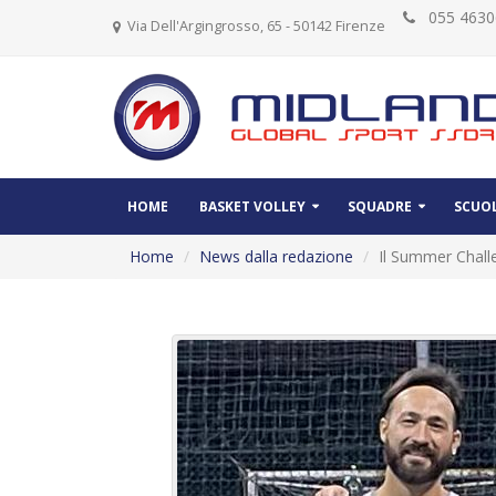
055 46
Via Dell'Argingrosso, 65 - 50142 Firenze
HOME
BASKET VOLLEY
SQUADRE
SCUOL
Home
News dalla redazione
Il Summer Challe