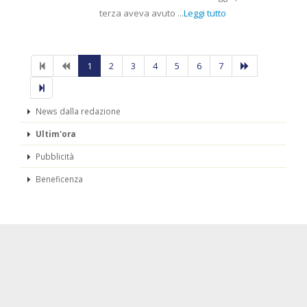
terza aveva avuto ...
Leggi tutto
1
2
3
4
5
6
7
News dalla redazione
Ultim'ora
Pubblicità
Beneficenza